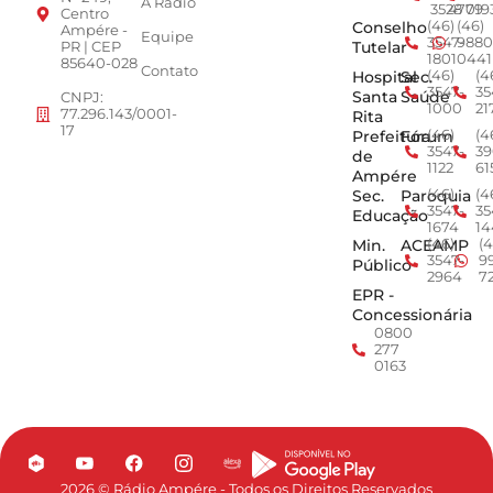
A Radio
3528
4779
019
Centro
Conselho
(46)
(46)
Ampére -
Equipe
3547-
9880
Tutelar
PR | CEP
1801
0441
85640-028
Contato
Hospital
Sec.
(46)
(4
3547-
35
Santa
Saúde
CNPJ:
1000
21
77.296.143/0001-
Rita
17
Prefeitura
Fórum
(46)
(4
3547-
39
de
1122
61
Ampére
Sec.
Paroquia
(46)
(4
3547-
35
Educação
1674
14
Min.
ACEAMP
(46)
(4
3547-
9
Público
2964
7
EPR -
Concessionária
0800
277
0163
2026 © Rádio Ampére - Todos os Direitos Reservados