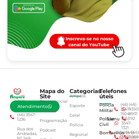
Mapa do
Categorias
Telefones
Site
úteis
Ampére
Página Inicial
Polícia
(46)
(46)
Esporte
Atendimento
3547-
9350
Militar
Notícias
1504
8931
(46) 3547-
Geral
Polícia
Samu
(46)
192
1236
Programação
3547-
Civil
Polícia
1321
Rua dos
Podcast
Bombeiros
193
(46)
(46)
(46)
Andradas,
Regional
3547-
92001
260
Nº 249,