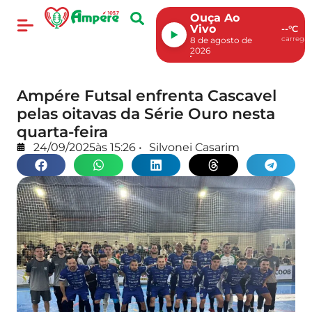
Ouça Ao
Vivo
--°C
carregan
8 de agosto de
2026
Ampére Futsal enfrenta Cascavel
pelas oitavas da Série Ouro nesta
quarta-feira
24/09/2025
às
15:26
•
Silvonei Casarim