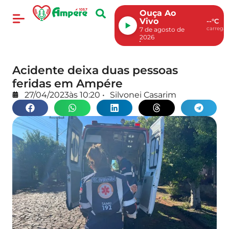
Ouça Ao
Vivo
--°C
carregan
7 de agosto de
2026
Acidente deixa duas pessoas
feridas em Ampére
27/04/2023
às
10:20
•
Silvonei Casarim