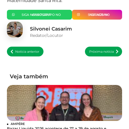
Maternidade Santa Rita.
SIGA NOSSO GRUPO NO WHATSAPP
SIGA-NOS NO INSTAGRAM
Silvonei Casarim
Redator/Locutor
Notícia anterior
Próxima notícia
Veja também
AMPÉRE
Bazar Liquida 2026 acontece de 27 a 29 de agosto e