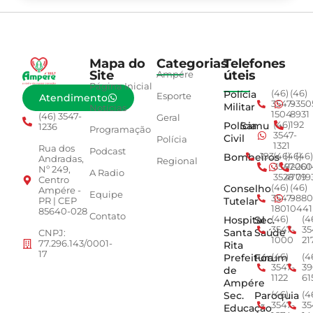
Mapa do
Categorias
Telefones
Site
úteis
Ampére
Página Inicial
Polícia
(46)
(46)
Esporte
Atendimento
3547-
9350
Militar
Notícias
1504
8931
(46) 3547-
Geral
Polícia
Samu
(46)
192
1236
Programação
3547-
Civil
Polícia
1321
Rua dos
Podcast
Bombeiros
193
(46)
(46)
(46)
Andradas,
Regional
3547-
92001
260
Nº 249,
A Radio
3528
4779
019
Centro
Conselho
(46)
(46)
Ampére -
Equipe
3547-
9880
Tutelar
PR | CEP
1801
0441
85640-028
Contato
Hospital
Sec.
(46)
(4
3547-
35
Santa
Saúde
CNPJ:
1000
21
77.296.143/0001-
Rita
17
Prefeitura
Fórum
(46)
(4
3547-
39
de
1122
61
Ampére
Sec.
Paroquia
(46)
(4
3547-
35
Educação