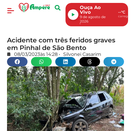
Ouça Ao
Vivo
--°C
carregan
9 de agosto de
2026
Acidente com três feridos graves
em Pinhal de São Bento
08/03/2023
às
14:28
•
Silvonei Casarim