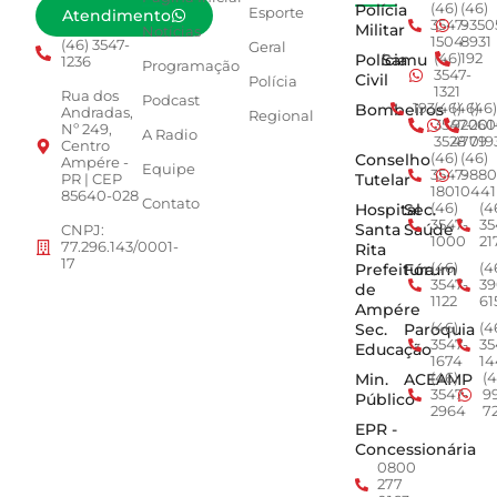
Polícia
(46)
(46)
Esporte
Atendimento
3547-
9350
Militar
Notícias
1504
8931
(46) 3547-
Geral
Polícia
Samu
(46)
192
1236
Programação
3547-
Civil
Polícia
1321
Rua dos
Podcast
Bombeiros
193
(46)
(46)
(46)
Andradas,
Regional
3547-
92001
260
Nº 249,
A Radio
3528
4779
019
Centro
Conselho
(46)
(46)
Ampére -
Equipe
3547-
9880
Tutelar
PR | CEP
1801
0441
85640-028
Contato
Hospital
Sec.
(46)
(4
3547-
35
Santa
Saúde
CNPJ:
1000
21
77.296.143/0001-
Rita
17
Prefeitura
Fórum
(46)
(4
3547-
39
de
1122
61
Ampére
Sec.
Paroquia
(46)
(4
3547-
35
Educação
1674
14
Min.
ACEAMP
(46)
(4
3547-
9
Público
2964
7
EPR -
Concessionária
0800
277