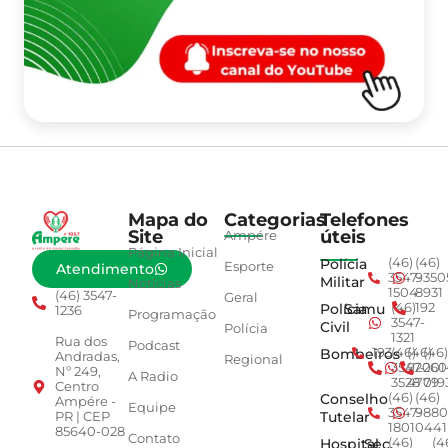
Mapa do
Categorias
Telefones
Site
úteis
Ampére
Página Inicial
Polícia
(46)
(46)
Esporte
Atendimento
3547-
9350
Militar
Notícias
1504
8931
(46) 3547-
Geral
Polícia
Samu
(46)
192
1236
Programação
3547-
Civil
Polícia
1321
Rua dos
Podcast
Bombeiros
193
(46)
(46)
(46)
Andradas,
Regional
3547-
92001
260
Nº 249,
A Radio
3528
4779
019
Centro
Conselho
(46)
(46)
Ampére -
Equipe
3547-
9880
Tutelar
PR | CEP
1801
0441
85640-028
Contato
Hospital
Sec.
(46)
(4