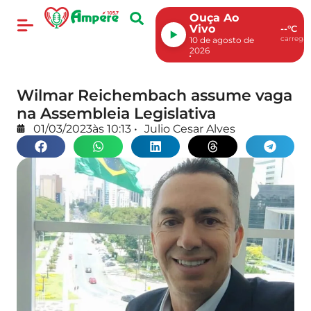
Ouça Ao
Vivo
--°C
carregan
10 de agosto de
2026
Wilmar Reichembach assume vaga
na Assembleia Legislativa
01/03/2023
às
10:13
•
Julio Cesar Alves