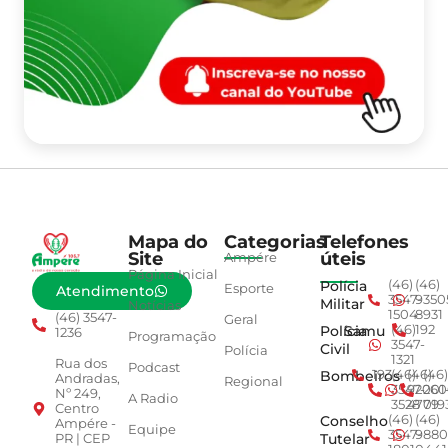
Mapa do
Categorias
Telefones
Site
úteis
Ampére
Página Inicial
Polícia
(46)
(46)
Esporte
Atendimento
3547-
9350
Militar
Notícias
1504
8931
(46) 3547-
Geral
Polícia
Samu
(46)
192
1236
Programação
3547-
Civil
Polícia
1321
Rua dos
Podcast
Bombeiros
193
(46)
(46)
(46)
Andradas,
Regional
3547-
92001
260
Nº 249,
A Radio
3528
4779
019
Centro
Conselho
(46)
(46)
Ampére -
Equipe
3547-
9880
Tutelar
PR | CEP