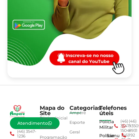
Mapa do
Categorias
Telefones
Site
úteis
Ampére
Página Inicial
Polícia
(46)
(46)
Esporte
Atendimento
3547-
9350
Militar
Notícias
1504
8931
(46) 3547-
Geral
Polícia
Samu
(46)
192
1236
Programação