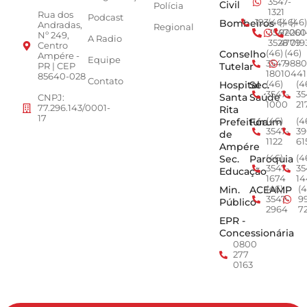
3547-
Civil
Polícia
1321
Rua dos
Podcast
Bombeiros
193
(46)
(46)
(46)
Andradas,
Regional
3547-
92001
260
Nº 249,
A Radio
3528
4779
019
Centro
Conselho
(46)
(46)
Ampére -
Equipe
3547-
9880
Tutelar
PR | CEP
1801
0441
85640-028
Contato
Hospital
Sec.
(46)
(4
3547-
35
Santa
Saúde
CNPJ:
1000
21
77.296.143/0001-
Rita
17
Prefeitura
Fórum
(46)
(4
3547-
39
de
1122
61
Ampére
Sec.
Paroquia
(46)
(4
3547-
35
Educação
1674
14
Min.
ACEAMP
(46)
(4
3547-
9
Público
2964
7
EPR -
Concessionária
0800
277
0163