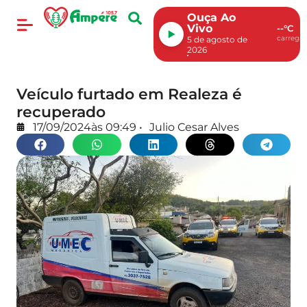
Ouça Ao
Vivo
--°C
carregan
5 de agosto de
2026
Veículo furtado em Realeza é
recuperado
17/09/2024
às
09:49
•
Julio Cesar Alves