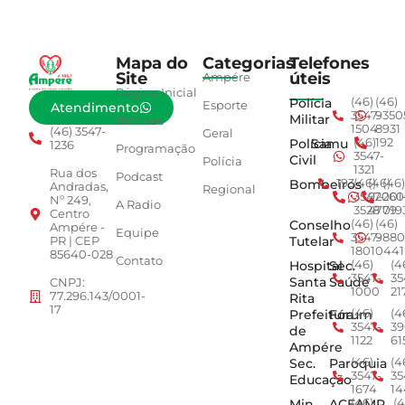
Mapa do
Categorias
Telefones
Site
úteis
Ampére
Página Inicial
Polícia
(46)
(46)
Esporte
Atendimento
3547-
9350
Militar
Notícias
1504
8931
(46) 3547-
Geral
Polícia
Samu
(46)
192
1236
Programação
3547-
Civil
Polícia
1321
Rua dos
Podcast
Bombeiros
193
(46)
(46)
(46)
Andradas,
Regional
3547-
92001
260
Nº 249,
A Radio
3528
4779
019
Centro
Conselho
(46)
(46)
Ampére -
Equipe
3547-
9880
Tutelar
PR | CEP
1801
0441
85640-028
Contato
Hospital
Sec.
(46)
(4
3547-
35
Santa
Saúde
CNPJ:
1000
21
77.296.143/0001-
Rita
17
Prefeitura
Fórum
(46)
(4
3547-
39
de
1122
61
Ampére
Sec.
Paroquia
(46)
(4
3547-
35
Educação
1674
14
Min.
ACEAMP
(46)
(4