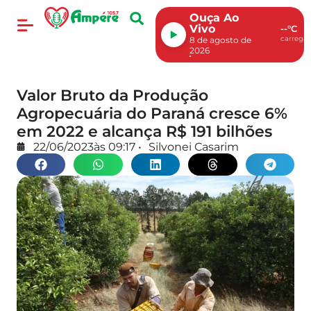
Ouça Ao
Vivo
--°C
carregan
8 de agosto de
2026
Valor Bruto da Produção
Agropecuária do Paraná cresce 6%
em 2022 e alcança R$ 191 bilhões
22/06/2023
às
09:17
•
Silvonei Casarim