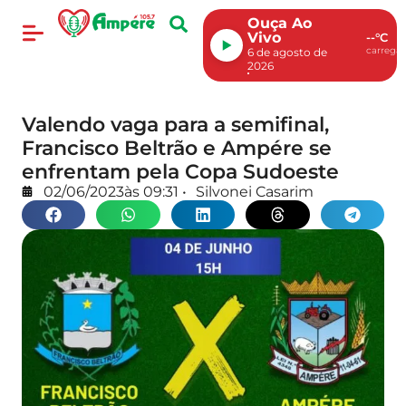
Ouça Ao
Vivo
--°C
carregan
6 de agosto de
2026
Valendo vaga para a semifinal,
Francisco Beltrão e Ampére se
enfrentam pela Copa Sudoeste
02/06/2023
às
09:31
•
Silvonei Casarim