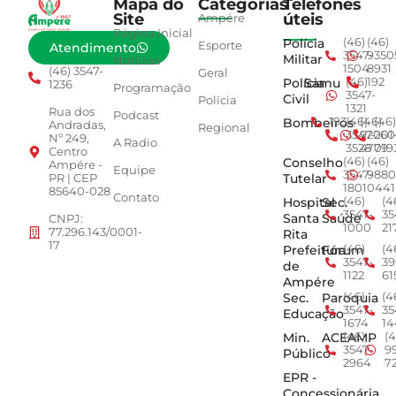
Mapa do
Categorias
Telefones
Site
úteis
Ampére
Página Inicial
Polícia
(46)
(46)
Esporte
Atendimento
3547-
9350
Militar
Notícias
1504
8931
(46) 3547-
Geral
Polícia
Samu
(46)
192
1236
Programação
3547-
Civil
Polícia
1321
Rua dos
Podcast
Bombeiros
193
(46)
(46)
(46)
Andradas,
Regional
3547-
92001
260
Nº 249,
A Radio
3528
4779
019
Centro
Conselho
(46)
(46)
Ampére -
Equipe
3547-
9880
Tutelar
PR | CEP
1801
0441
85640-028
Contato
Hospital
Sec.
(46)
(4
3547-
35
Santa
Saúde
CNPJ:
1000
21
77.296.143/0001-
Rita
17
Prefeitura
Fórum
(46)
(4
3547-
39
de
1122
61
Ampére
Sec.
Paroquia
(46)
(4
3547-
35
Educação
1674
14
Min.
ACEAMP
(46)
(4
3547-
9
Público
2964
7
EPR -
Concessionária