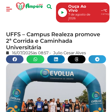
Ouça Ao
Vivo
--°C
carregan
7 de agosto de
2026
UFFS – Campus Realeza promove
2ª Corrida e Caminhada
Universitária
16/07/2025
às
08:57
•
Julio Cesar Alves