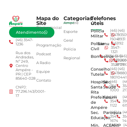
Mapa do
Categorias
Telefones
Site
úteis
Ampére
Página Inicial
Polícia
(46)
(46)
Esporte
Atendimento
3547-
9350
Militar
Notícias
1504
8931
(46) 3547-
Geral
Polícia
Samu
(46)
192
1236
Programação
3547-
Civil
Polícia
1321
Rua dos
Podcast
Bombeiros
193
(46)
(46)
(46)
Andradas,
Regional
3547-
92001
260
Nº 249,
A Radio
3528
4779
019
Centro
Conselho
(46)
(46)
Ampére -
Equipe
3547-
9880
Tutelar
PR | CEP
1801
0441
85640-028
Contato
Hospital
Sec.
(46)
(4
3547-
35
Santa
Saúde
CNPJ:
1000
21
77.296.143/0001-
Rita
17
Prefeitura
Fórum
(46)
(4
3547-
39
de
1122
61
Ampére
Sec.
Paroquia
(46)
(4
3547-
35
Educação
1674
14
Min.
ACEAMP
(46)
(4