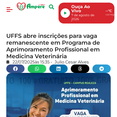
Ouça Ao
Vivo
--°C
carregan
7 de agosto de
2026
UFFS abre inscrições para vaga
remanescente em Programa de
Aprimoramento Profissional em
Medicina Veterinária
22/07/2025
às
15:35
•
Julio Cesar Alves