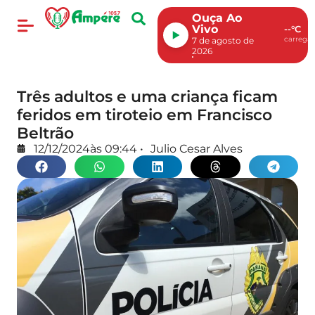
Ouça Ao
Vivo
--°C
carregan
7 de agosto de
2026
Três adultos e uma criança ficam
feridos em tiroteio em Francisco
Beltrão
12/12/2024
às
09:44
•
Julio Cesar Alves