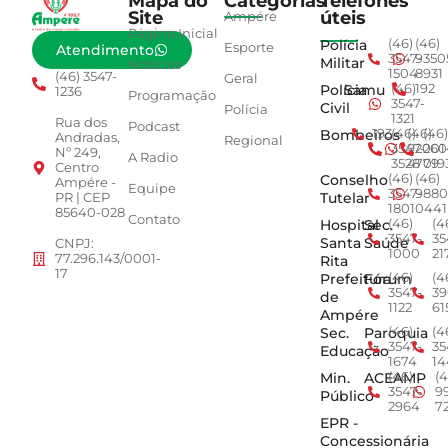
Mapa do
Categorias
Telefones
Site
úteis
Ampére
Página Inicial
Polícia
(46)
(46)
Esporte
Atendimento
3547-
9350
Militar
Notícias
1504
8931
(46) 3547-
Geral
Polícia
Samu
(46)
192
1236
Programação
3547-
Civil
Polícia
1321
Rua dos
Podcast
Bombeiros
193
(46)
(46)
(46)
Andradas,
Regional
3547-
92001
260
Nº 249,
A Radio
3528
4779
019
Centro
Conselho
(46)
(46)
Ampére -
Equipe
3547-
9880
Tutelar
PR | CEP
1801
0441
85640-028
Contato
Hospital
Sec.
(46)
(4
3547-
35
Santa
Saúde
CNPJ:
1000
21
77.296.143/0001-
Rita
17
Prefeitura
Fórum
(46)
(4
3547-
39
de
1122
61
Ampére
Sec.
Paroquia
(46)
(4
3547-
35
Educação
1674
14
Min.
ACEAMP
(46)
(4
3547-
9
Público
2964
7
EPR -
Concessionária