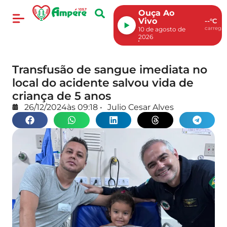
Ouça Ao
Vivo
--°C
carregan
10 de agosto de
2026
Transfusão de sangue imediata no
local do acidente salvou vida de
criança de 5 anos
26/12/2024
às
09:18
•
Julio Cesar Alves