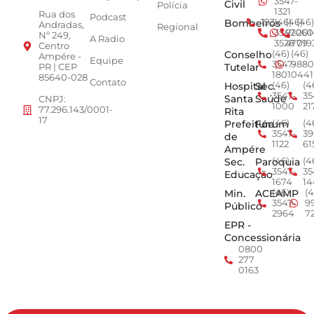
3547-
Civil
Polícia
1321
Rua dos
Podcast
Bombeiros
193
(46)
(46)
(46)
Andradas,
Regional
3547-
92001
260
Nº 249,
A Radio
3528
4779
019
Centro
Conselho
(46)
(46)
Ampére -
Equipe
3547-
9880
Tutelar
PR | CEP
1801
0441
85640-028
Contato
Hospital
Sec.
(46)
(4
3547-
35
Santa
Saúde
CNPJ:
1000
21
77.296.143/0001-
Rita
17
Prefeitura
Fórum
(46)
(4
3547-
39
de
1122
61
Ampére
Sec.
Paroquia
(46)
(4
3547-
35
Educação
1674
14
Min.
ACEAMP
(46)
(4
3547-
9
Público
2964
7
EPR -
Concessionária
0800
277
0163