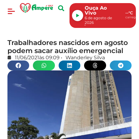
Ouça Ao
Vivo
--°C
carregan
6 de agosto de
2026
Trabalhadores nascidos em agosto
podem sacar auxílio emergencial
11/06/2021
às
09:09
•
Wanderley Silva