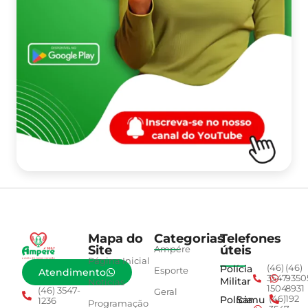
Mapa do
Categorias
Telefones
Site
úteis
Ampére
Página Inicial
Polícia
(46)
(46)
Esporte
Atendimento
3547-
9350
Militar
Notícias
1504
8931
(46) 3547-
Geral
Polícia
Samu
(46)
192
1236
Programação