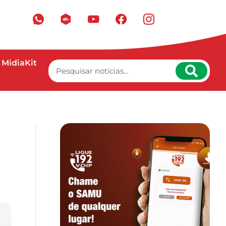
MidiaKit