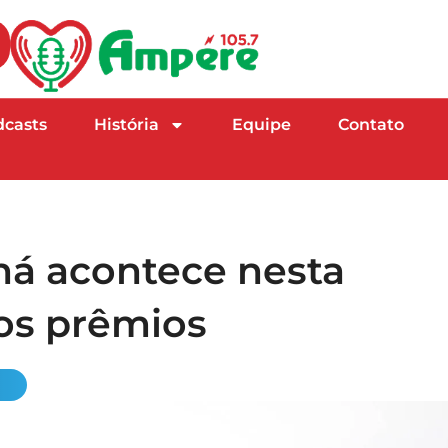
dcasts
História
Equipe
Contato
ná acontece nesta
os prêmios