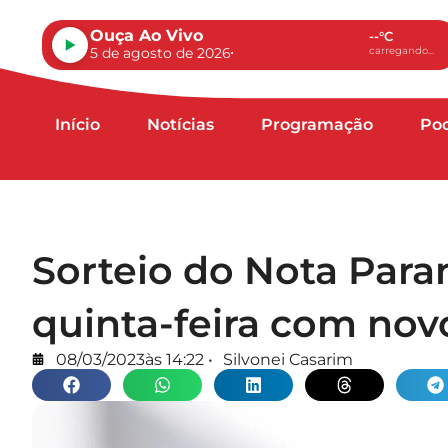
Ouça Ao Vivo
--°C
5 de agosto de 2026
carregando...
Início
Notícias
Programação
Po
Sorteio do Nota Para
quinta-feira com nov
08/03/2023
às
14:22
•
Silvonei Casarim