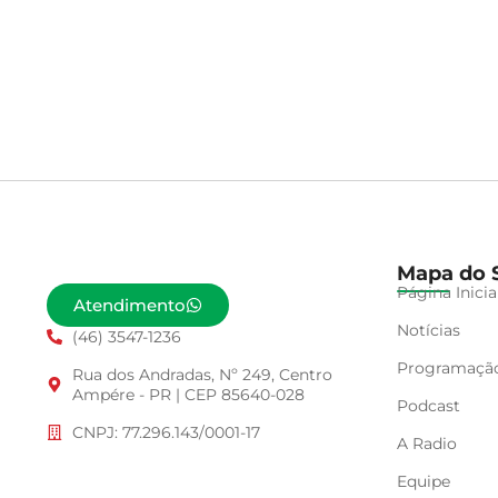
Mapa do S
Página Inicia
Atendimento
Notícias
(46) 3547-1236
Programaçã
Rua dos Andradas, Nº 249, Centro
Ampére - PR | CEP 85640-028
Podcast
CNPJ: 77.296.143/0001-17
A Radio
Equipe