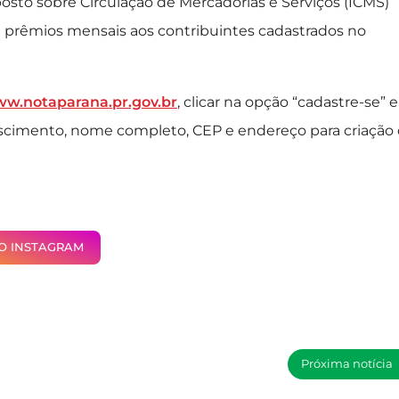
osto sobre Circulação de Mercadorias e Serviços (ICMS)
i prêmios mensais aos contribuintes cadastrados no
w.notaparana.pr.gov.br
, clicar na opção “cadastre-se” e
scimento, nome completo, CEP e endereço para criação
NO INSTAGRAM
Próxima notícia