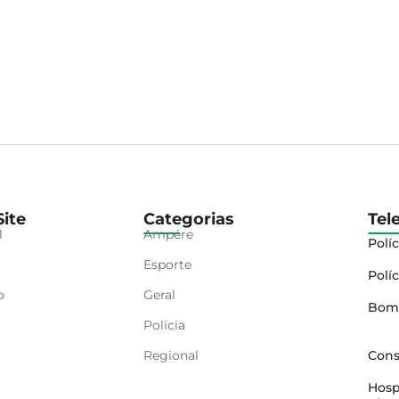
ite
Categorias
Tel
l
Ampére
Políc
Esporte
Políc
o
Geral
Bom
Polícia
Regional
Cons
Hosp