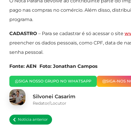
O Nota Paraná devolve ao contribuinte parte do Imp
pago nas compras no comércio. Além disso, distribu
programa.
CADASTRO
– Para se cadastrar é só acessar o site
ww
preencher os dados pessoais, como CPF, data de na
senha pessoal.
Fonte: AEN Foto: Jonathan Campos
SIGA NOSSO GRUPO NO WHATSAPP
SIGA-NOS 
Silvonei Casarim
Redator/Locutor
Notícia anterior