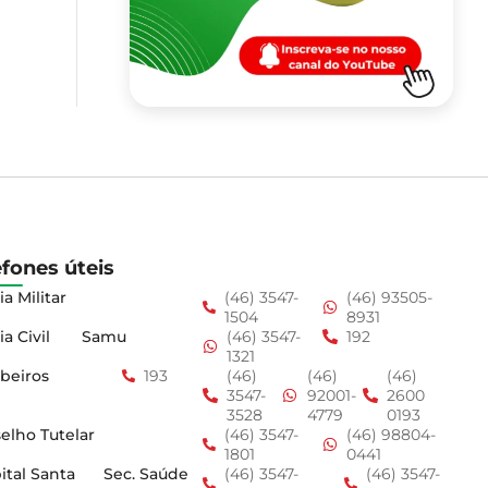
efones úteis
ia Militar
(46) 3547-
(46) 93505-
1504
8931
ia Civil
Samu
(46) 3547-
192
1321
beiros
193
(46)
(46)
(46)
3547-
92001-
2600
3528
4779
0193
elho Tutelar
(46) 3547-
(46) 98804-
1801
0441
ital Santa
Sec. Saúde
(46) 3547-
(46) 3547-