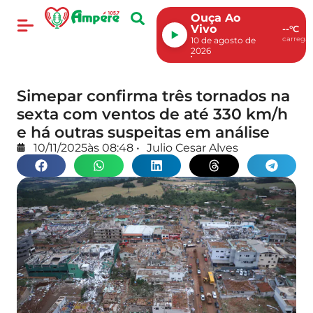
Ouça Ao
Vivo
--°C
carregan
10 de agosto de
2026
Simepar confirma três tornados na
sexta com ventos de até 330 km/h
e há outras suspeitas em análise
10/11/2025
às
08:48
•
Julio Cesar Alves