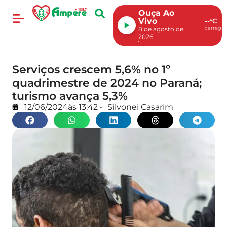
Ouça Ao
Vivo
--°C
carregan
8 de agosto de
2026
Serviços crescem 5,6% no 1º
quadrimestre de 2024 no Paraná;
turismo avança 5,3%
12/06/2024
às
13:42
•
Silvonei Casarim