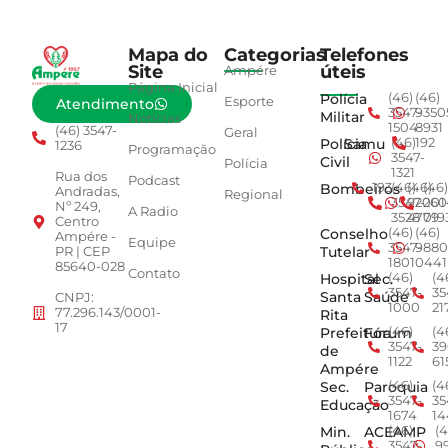
Mapa do
Categorias
Telefones
Site
úteis
Ampére
Página Inicial
Polícia
(46)
(46)
Esporte
Atendimento
3547-
9350
Militar
Notícias
1504
8931
(46) 3547-
Geral
Polícia
Samu
(46)
192
1236
Programação
3547-
Civil
Polícia
1321
Rua dos
Podcast
Bombeiros
193
(46)
(46)
(46)
Andradas,
Regional
3547-
92001
260
Nº 249,
A Radio
3528
4779
019
Centro
Conselho
(46)
(46)
Ampére -
Equipe
3547-
9880
Tutelar
PR | CEP
1801
0441
85640-028
Contato
Hospital
Sec.
(46)
(4
3547-
35
Santa
Saúde
CNPJ:
1000
21
77.296.143/0001-
Rita
17
Prefeitura
Fórum
(46)
(4
3547-
39
de
1122
61
Ampére
Sec.
Paroquia
(46)
(4
3547-
35
Educação
1674
14
Min.
ACEAMP
(46)
(4
3547-
9