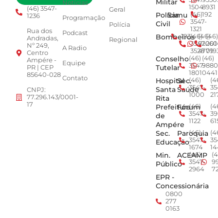
Militar
Notícias
1504
8931
(46) 3547-
Geral
Polícia
Samu
(46)
192
1236
Programação
3547-
Civil
Polícia
1321
Rua dos
Podcast
Bombeiros
193
(46)
(46)
(46)
Andradas,
Regional
3547-
92001
260
Nº 249,
A Radio
3528
4779
019
Centro
Conselho
(46)
(46)
Ampére -
Equipe
3547-
9880
Tutelar
PR | CEP
1801
0441
85640-028
Contato
Hospital
Sec.
(46)
(4
3547-
35
Santa
Saúde
CNPJ:
1000
21
77.296.143/0001-
Rita
17
Prefeitura
Fórum
(46)
(4
3547-
39
de
1122
61
Ampére
Sec.
Paroquia
(46)
(4
3547-
35
Educação
1674
14
Min.
ACEAMP
(46)
(4
3547-
9
Público
2964
7
EPR -
Concessionária
0800
277
0163