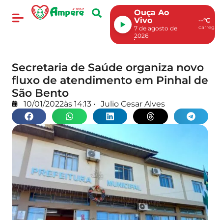
Ouça Ao
Vivo
--°C
carregan
7 de agosto de
2026
Secretaria de Saúde organiza novo
fluxo de atendimento em Pinhal de
São Bento
10/01/2022
às
14:13
•
Julio Cesar Alves