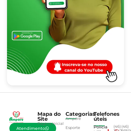
Mapa do
Categorias
Telefones
Site
úteis
Ampére
Página Inicial
Polícia
(46)
(46)
Esporte
Atendimento
3547-
9350