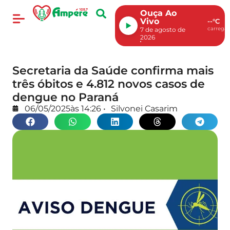
Ouça Ao
Vivo
--°C
carregan
7 de agosto de
2026
Secretaria da Saúde confirma mais
três óbitos e 4.812 novos casos de
dengue no Paraná
06/05/2025
às
14:26
•
Silvonei Casarim