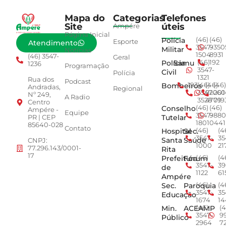
Mapa do
Categorias
Telefones
Site
úteis
Ampére
Página Inicial
Polícia
(46)
(46)
Esporte
Atendimento
3547-
9350
Militar
Notícias
1504
8931
(46) 3547-
Geral
Polícia
Samu
(46)
192
1236
Programação
3547-
Civil
Polícia
1321
Rua dos
Podcast
Bombeiros
193
(46)
(46)
(46)
Andradas,
Regional
3547-
92001
260
Nº 249,
A Radio
3528
4779
019
Centro
Conselho
(46)
(46)
Ampére -
Equipe
3547-
9880
Tutelar
PR | CEP
1801
0441
85640-028
Contato
Hospital
Sec.
(46)
(4
3547-
35
Santa
Saúde
CNPJ:
1000
21
77.296.143/0001-
Rita
17
Prefeitura
Fórum
(46)
(4
3547-
39
de
1122
61
Ampére
Sec.
Paroquia
(46)
(4
3547-
35
Educação
1674
14
Min.
ACEAMP
(46)
(4
3547-
9
Público
2964
7