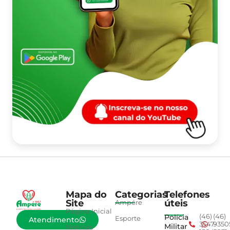
Mapa do
Categorias
Telefones
Site
úteis
Ampére
Página Inicial
Polícia
(46)
(46)
Esporte
Atendimento
3547-
9350
Militar
Notícias