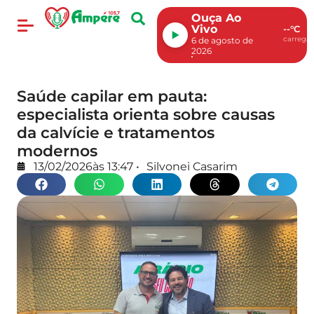
Ouça Ao
Vivo
--°C
carregan
6 de agosto de
2026
Saúde capilar em pauta:
especialista orienta sobre causas
da calvície e tratamentos
modernos
13/02/2026
às
13:47
•
Silvonei Casarim