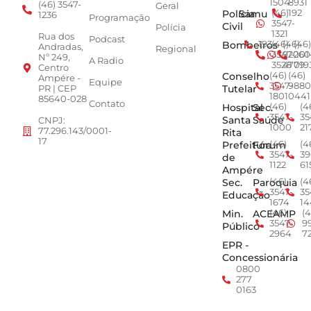
1504
8931
(46) 3547-
Geral
Polícia
Samu
(46)
192
1236
Programação
3547-
Civil
Polícia
1321
Rua dos
Podcast
Bombeiros
193
(46)
(46)
(46)
Andradas,
Regional
3547-
92001
260
Nº 249,
A Radio
3528
4779
019
Centro
Conselho
(46)
(46)
Ampére -
Equipe
3547-
9880
Tutelar
PR | CEP
1801
0441
85640-028
Contato
Hospital
Sec.
(46)
(4
3547-
35
Santa
Saúde
CNPJ:
1000
21
77.296.143/0001-
Rita
17
Prefeitura
Fórum
(46)
(4
3547-
39
de
1122
61
Ampére
Sec.
Paroquia
(46)
(4
3547-
35
Educação
1674
14
Min.
ACEAMP
(46)
(4
3547-
9
Público
2964
7
EPR -
Concessionária
0800
277
0163