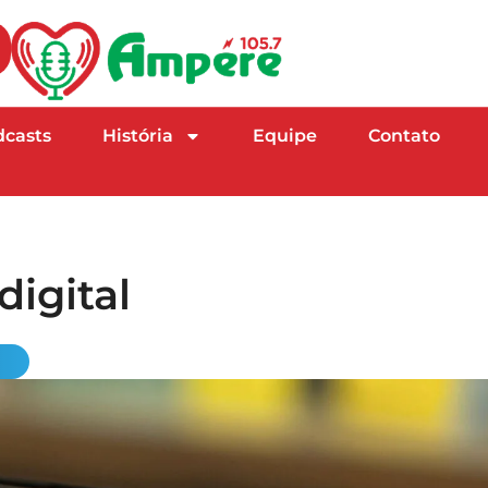
dcasts
História
Equipe
Contato
digital