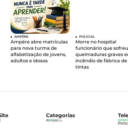
AMPÉRE
POLICIAL
Ampére abre matrículas
Morre no hospital
para nova turma de
funcionário que sofre
alfabetização de jovens,
queimaduras graves 
adultos e idosos
incêndio de fábrica de
tintas
ite
Categorias
Tel
l
Ampére
Políc