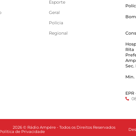
Esporte
Políc
o
Geral
Bom
Polícia
Regional
Cons
Hosp
Rita
Pref
Amp
Sec.
Min.
EPR 
0
2026 © Rádio Ampére - Todos os Direitos Reservados
Des
Política de Privacidade