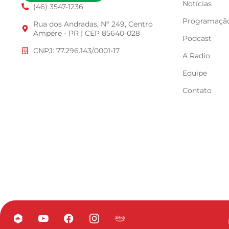
Notícias
(46) 3547-1236
Programaçã
Rua dos Andradas, Nº 249, Centro
Ampére - PR | CEP 85640-028
Podcast
CNPJ: 77.296.143/0001-17
A Radio
Equipe
Contato