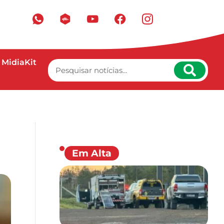
MidiaKit
Em Alta