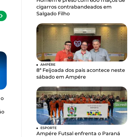
Homem é preso com 600 maços de
cigarros contrabandeados em
Salgado Filho
AMPÉRE
8ª Feijoada dos pais acontece neste
sábado em Ampére
 o
ão
ESPORTE
Ampére Futsal enfrenta o Paraná