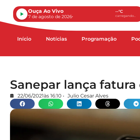
Ouça Ao Vivo
--°C
7 de agosto de 2026
carregando...
Início
Notícias
Programação
Po
Sanepar lança fatura 
22/06/2021
às
16:10
•
Julio Cesar Alves