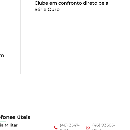
Clube em confronto direto pela
Série Ouro
u
em
efones úteis
ia Militar
(46) 3547-
(46) 93505-