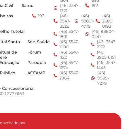
1504
8931
ia Civil
Samu
(46) 3547-
192
1321
beiros
193
(46)
(46)
(46)
3547-
92001-
2600
3528
4779
0193
elho Tutelar
(46) 3547-
(46) 98804-
1801
0441
ital Santa
Sec. Saúde
(46) 3547-
(46) 3547-
1000
2172
eitura de
Fórum
(46) 3547-
(46)
ére
1122
3905-6151
 Educação
Paroquia
(46) 3547-
(46) 3547-
1674
1445
 Público
ACEAMP
(46) 3547-
(46)
2964
9905-
7279
- Concessionária
800 277 0163
envolvido por: