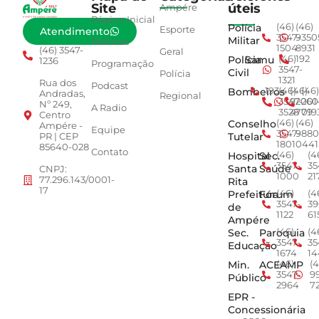
Site
úteis
Ampére
Página Inicial
Polícia
(46)
(46)
Esporte
Atendimento
3547-
9350
Militar
Notícias
1504
8931
(46) 3547-
Geral
Polícia
Samu
(46)
192
1236
Programação
3547-
Civil
Polícia
1321
Rua dos
Podcast
Bombeiros
193
(46)
(46)
(46)
Andradas,
Regional
3547-
92001
260
Nº 249,
A Radio
3528
4779
019
Centro
Conselho
(46)
(46)
Ampére -
Equipe
3547-
9880
Tutelar
PR | CEP
1801
0441
85640-028
Contato
Hospital
Sec.
(46)
(4
3547-
35
Santa
Saúde
CNPJ:
1000
21
77.296.143/0001-
Rita
17
Prefeitura
Fórum
(46)
(4
3547-
39
de
1122
61
Ampére
Sec.
Paroquia
(46)
(4
3547-
35
Educação
1674
14
Min.
ACEAMP
(46)
(4
3547-
9
Público
2964
7
EPR -
Concessionária