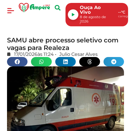
Ouça Ao
Vivo
--°C
carregan
8 de agosto de
2026
SAMU abre processo seletivo com
vagas para Realeza
17/01/2026
às
11:24
•
Julio Cesar Alves