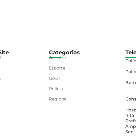
ite
Categorias
Tel
l
Ampére
Políc
Esporte
Políc
o
Geral
Bom
Polícia
Regional
Cons
Hosp
Rita
Pref
Amp
Sec.