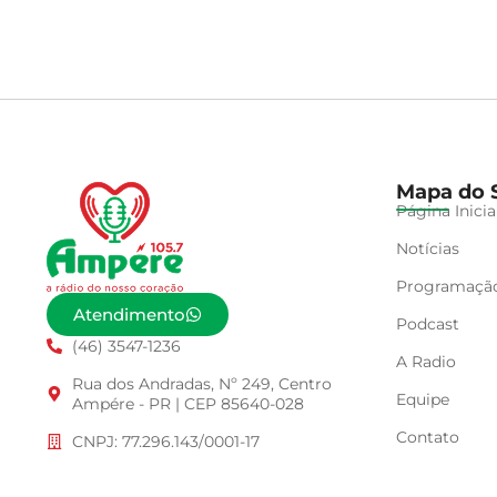
Mapa do S
Página Inicia
Notícias
Programaçã
Atendimento
Podcast
(46) 3547-1236
A Radio
Rua dos Andradas, Nº 249, Centro
Equipe
Ampére - PR | CEP 85640-028
Contato
CNPJ: 77.296.143/0001-17