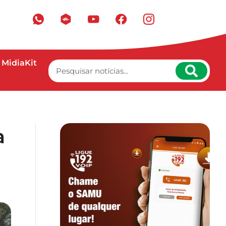
MidiaKit
a