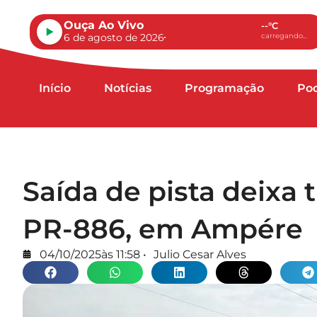
Ouça Ao Vivo
--°C
6 de agosto de 2026
carregando...
Início
Notícias
Programação
Po
Saída de pista deixa 
PR-886, em Ampére
04/10/2025
às
11:58
•
Julio Cesar Alves