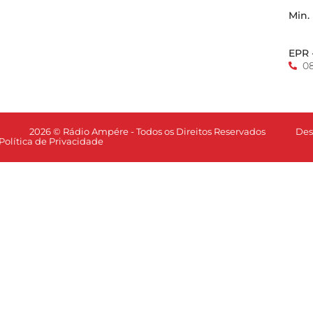
Min.
EPR 
0
Des
2026 © Rádio Ampére - Todos os Direitos Reservados
Política de Privacidade