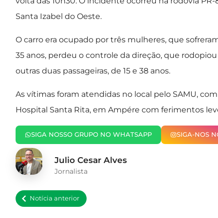
volta das 10h30. O incidente ocorreu na rodovia PR
Santa Izabel do Oeste.
O carro era ocupado por três mulheres, que sofrera
35 anos, perdeu o controle da direção, que rodopiou
outras duas passageiras, de 15 e 38 anos.
As vítimas foram atendidas no local pelo SAMU, co
Hospital Santa Rita, em Ampére com ferimentos lev
SIGA NOSSO GRUPO NO WHATSAPP
SIGA-NOS 
Julio Cesar Alves
Jornalista
Notícia anterior