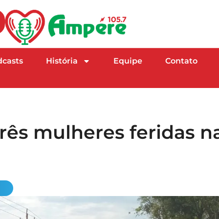
dcasts
História
Equipe
Contato
três mulheres feridas n