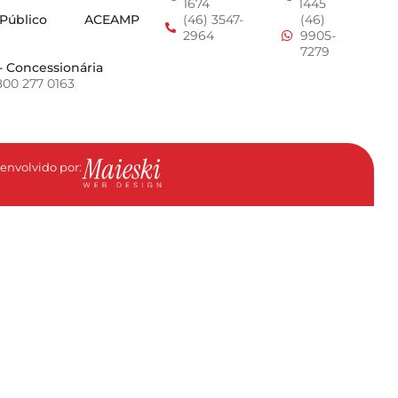
1674
1445
 Público
ACEAMP
(46) 3547-
(46)
2964
9905-
7279
- Concessionária
800 277 0163
envolvido por: