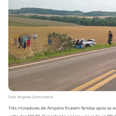
Foto: Brigada Comunitária
Três moradoras de Ampére ficaram feridas após se