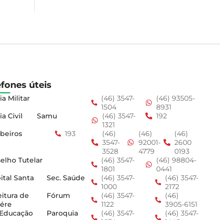
efones úteis
ia Militar
(46) 3547-
(46) 93505-
1504
8931
ia Civil
Samu
(46) 3547-
192
1321
beiros
193
(46)
(46)
(46)
3547-
92001-
2600
3528
4779
0193
elho Tutelar
(46) 3547-
(46) 98804-
1801
0441
ital Santa
Sec. Saúde
(46) 3547-
(46) 3547-
1000
2172
eitura de
Fórum
(46) 3547-
(46)
ére
1122
3905-6151
 Educação
Paroquia
(46) 3547-
(46) 3547-