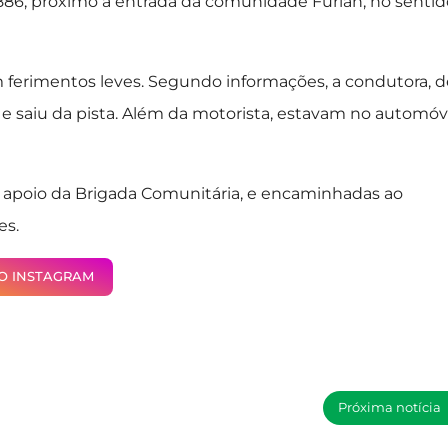
-886, próximo à entrada da comunidade Furlan, no sentid
m ferimentos leves. Segundo informações, a condutora, d
 e saiu da pista. Além da motorista, estavam no automóv
m apoio da Brigada Comunitária, e encaminhadas ao
es.
NO INSTAGRAM
Próxima notícia