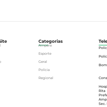
ite
Categorias
Tel
l
Ampére
Políc
Esporte
Políc
o
Geral
Bom
Polícia
Regional
Cons
Hosp
Rita
Pref
Amp
Sec.