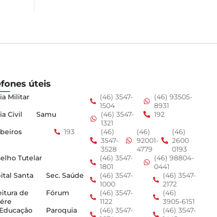
efones úteis
ia Militar
(46) 3547-
(46) 93505-
1504
8931
ia Civil
Samu
(46) 3547-
192
1321
beiros
193
(46)
(46)
(46)
3547-
92001-
2600
3528
4779
0193
elho Tutelar
(46) 3547-
(46) 98804-
1801
0441
ital Santa
Sec. Saúde
(46) 3547-
(46) 3547-
1000
2172
eitura de
Fórum
(46) 3547-
(46)
ére
1122
3905-6151
 Educação
Paroquia
(46) 3547-
(46) 3547-