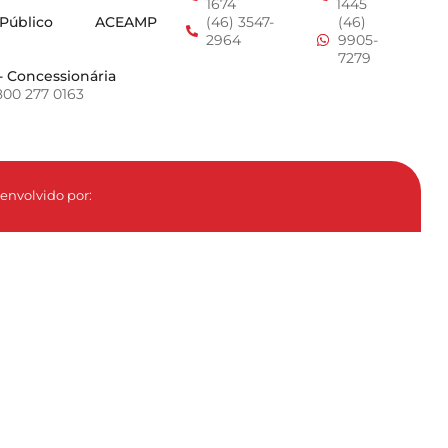
1674
1445
 Público
ACEAMP
(46) 3547-
(46)
2964
9905-
7279
- Concessionária
800 277 0163
envolvido por: