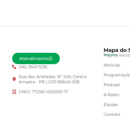
Mapa do S
Página Inicia
Atendimento
Notícias
(46) 3547-1236
Programaçã
Rua dos Andradas, Nº 249, Centro
Ampére - PR | CEP 85640-028
Podcast
CNPJ: 77.296.143/0001-17
A Radio
Equipe
Contato