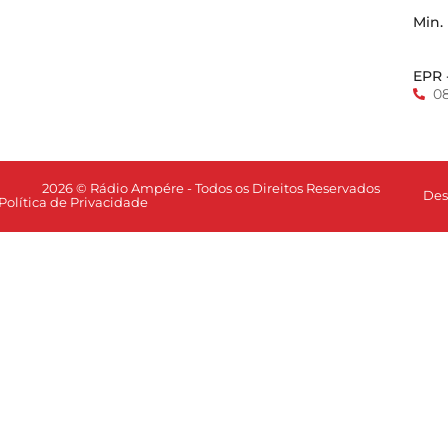
Min.
EPR 
0
2026 © Rádio Ampére - Todos os Direitos Reservados
Des
Política de Privacidade