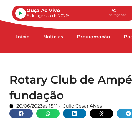
Ouça Ao Vivo
--°C
6 de agosto de 2026
carregando...
Início
Notícias
Programação
Po
Rotary Club de Ampé
fundação
20/06/2023
às
15:11
•
Julio Cesar Alves