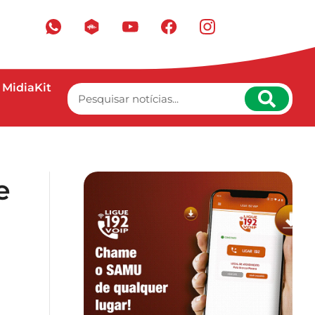
MidiaKit
e