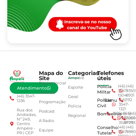
Mapa do
Categorias
Telefones
Site
úteis
Ampére
Página Inicial
Polícia
(46)
(46)
Esporte
Atendimento
3547-
9350
Militar
Notícias
1504
8931
(46) 3547-
Geral
Polícia
Samu
(46)
192
1236
Programação
3547-
Civil
Polícia
1321
Rua dos
Podcast
Bombeiros
193
(46)
(46)
(46)
Andradas,
Regional
3547-
92001
260
Nº 249,
A Radio
3528
4779
019
Centro
Conselho
(46)
(46)
Ampére -
Equipe
3547-
9880
Tutelar
PR | CEP