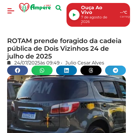
Ouça Ao
Vivo
--°C
carregan
7 de agosto de
2026
ROTAM prende foragido da cadeia
pública de Dois Vizinhos 24 de
julho de 2025
24/07/2025
às
09:49
•
Julio Cesar Alves