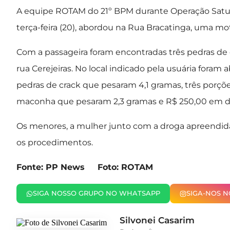
A equipe ROTAM do 21º BPM durante Operação Satura
terça-feira (20), abordou na Rua Bracatinga, uma m
Com a passageira foram encontradas três pedras de
rua Cerejeiras. No local indicado pela usuária fora
pedras de crack que pesaram 4,1 gramas, três porç
maconha que pesaram 2,3 gramas e R$ 250,00 em di
Os menores, a mulher junto com a droga apreendida 
os procedimentos.
Fonte: PP News Foto: ROTAM
SIGA NOSSO GRUPO NO WHATSAPP
SIGA-NOS 
Silvonei Casarim