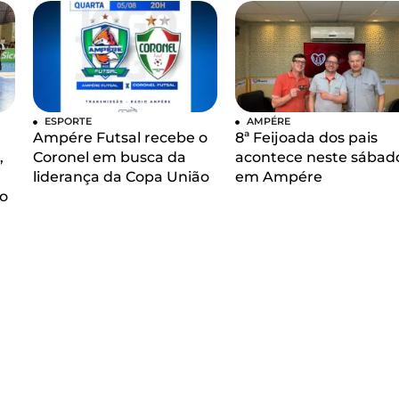
ESPORTE
AMPÉRE
Ampére Futsal recebe o
8ª Feijoada dos pais
,
Coronel em busca da
acontece neste sábad
liderança da Copa União
em Ampére
o