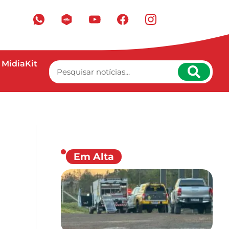
MidiaKit
o
Em Alta