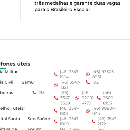
três medalhas e garante duas vagas
para o Brasileiro Escolar
efones úteis
ia Militar
(46) 3547-
(46) 93505-
1504
8931
ia Civil
Samu
(46) 3547-
192
1321
beiros
193
(46)
(46)
(46)
3547-
92001-
2600
3528
4779
0193
elho Tutelar
(46) 3547-
(46) 98804-
1801
0441
ital Santa
Sec. Saúde
(46) 3547-
(46) 3547-
1000
2172
eitura de
Fórum
(46) 3547-
(46)