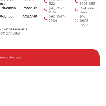
ére
1122
3905-6151
 Educação
Paroquia
(46) 3547-
(46) 3547-
1674
1445
 Público
ACEAMP
(46) 3547-
(46)
2964
9905-
7279
- Concessionária
800 277 0163
envolvido por: