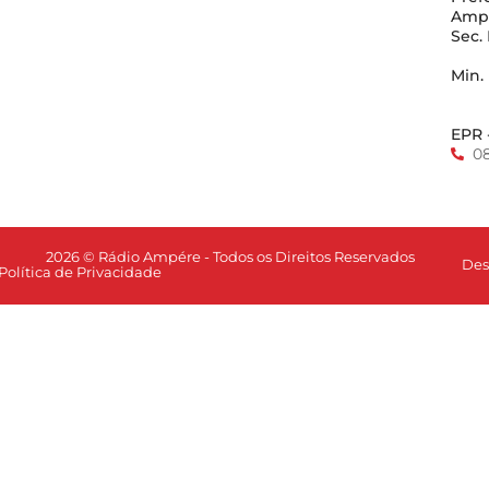
Amp
Sec.
Min.
EPR 
0
2026 © Rádio Ampére - Todos os Direitos Reservados
Des
Política de Privacidade