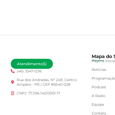
Mapa do S
Página Inicia
Atendimento
Notícias
(46) 3547-1236
Programaçã
Rua dos Andradas, Nº 249, Centro
Ampére - PR | CEP 85640-028
Podcast
CNPJ: 77.296.143/0001-17
A Radio
Equipe
Contato