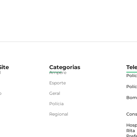
ite
Categorias
Tel
l
Ampére
Políc
Esporte
Políc
o
Geral
Bom
Polícia
Regional
Cons
Hosp
Rita
Pref