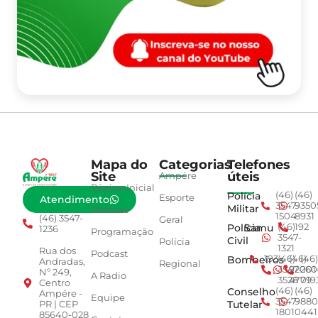
Mapa do
Categorias
Telefones
Site
úteis
Ampére
Página Inicial
Polícia
(46)
(46)
Esporte
Atendimento
3547-
9350
Militar
Notícias
1504
8931
(46) 3547-
Geral
Polícia
Samu
(46)
192
1236
Programação
3547-
Civil
Polícia
1321
Rua dos
Podcast
Bombeiros
193
(46)
(46)
(46)
Andradas,
Regional
3547-
92001
260
Nº 249,
A Radio
3528
4779
019
Centro
Conselho
(46)
(46)
Ampére -
Equipe
3547-
9880
Tutelar
PR | CEP
1801
0441
85640-028