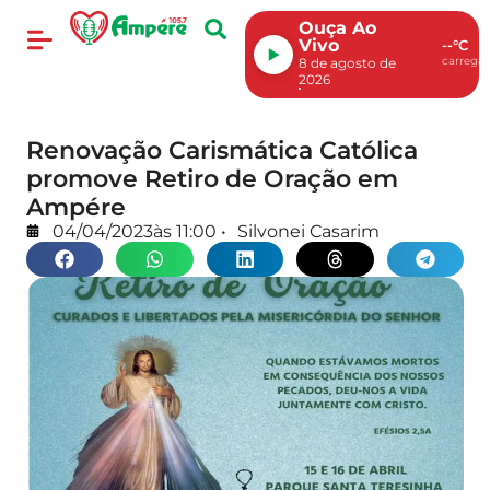
Ouça Ao
Vivo
--°C
carregan
8 de agosto de
2026
Renovação Carismática Católica
promove Retiro de Oração em
Ampére
04/04/2023
às
11:00
•
Silvonei Casarim