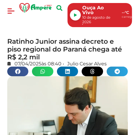
Ouça Ao
Vivo
--°C
carregan
10 de agosto de
2026
Ratinho Junior assina decreto e
piso regional do Paraná chega até
R$ 2,2 mil
07/04/2025
às
08:40
•
Julio Cesar Alves