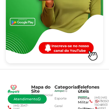
Mapa do
Categorias
Telefones
Site
úteis
Ampére
Página Inicial
Polícia
(46)
(46)
Esporte
Atendimento
3547-
9350
Militar
Notícias
1504
8931
(46) 3547-
Geral
Polícia
Samu
(46)
192