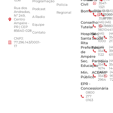
1236
Programação
3547-
Civil
Polícia
1321
Rua dos
Podcast
Bombeiros
193
(46)
(46)
(46)
Andradas,
Regional
3547-
92001
260
Nº 249,
A Radio
3528
4779
019
Centro
Conselho
(46)
(46)
Ampére -
Equipe
3547-
9880
Tutelar
PR | CEP
1801
0441
85640-028
Contato
Hospital
Sec.
(46)
(4
3547-
35
Santa
Saúde
CNPJ:
1000
21
77.296.143/0001-
Rita
17
Prefeitura
Fórum
(46)
(4
3547-
39
de
1122
61
Ampére
Sec.
Paroquia
(46)
(4
3547-
35
Educação
1674
14
Min.
ACEAMP
(46)
(4
3547-
9
Público
2964
7
EPR -
Concessionária
0800
277
0163