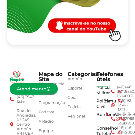
Mapa do
Categorias
Telefones
Site
úteis
Ampére
Página Inicial
Polícia
(46)
(46)
Esporte
Atendimento
3547-
9350
Militar
Notícias
1504
8931
(46) 3547-
Geral
Polícia
Samu
(46)
192
1236
Programação
3547-
Civil
Polícia
1321
Rua dos
Podcast
Bombeiros
193
(46)
(46)
(46)
Andradas,
Regional
3547-
92001
260
Nº 249,
A Radio
3528
4779
019
Centro
Conselho
(46)
(46)
Ampére -
Equipe
3547-
9880
Tutelar
PR | CEP