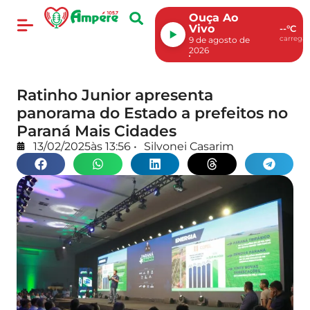
Ouça Ao
Vivo
--°C
carregan
9 de agosto de
2026
Ratinho Junior apresenta
panorama do Estado a prefeitos no
Paraná Mais Cidades
13/02/2025
às
13:56
•
Silvonei Casarim