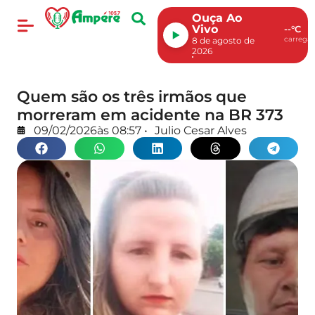
Ouça Ao
Vivo
--°C
carregan
8 de agosto de
2026
Quem são os três irmãos que
morreram em acidente na BR 373
09/02/2026
às
08:57
•
Julio Cesar Alves