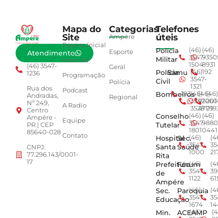
Mapa do
Categorias
Telefones
Site
úteis
Ampére
Página Inicial
Polícia
(46)
(46)
Esporte
Atendimento
3547-
9350
Militar
Notícias
1504
8931
(46) 3547-
Geral
Polícia
Samu
(46)
192
1236
Programação
3547-
Civil
Polícia
1321
Rua dos
Podcast
Bombeiros
193
(46)
(46)
(46)
Andradas,
Regional
3547-
92001
260
Nº 249,
A Radio
3528
4779
019
Centro
Conselho
(46)
(46)
Ampére -
Equipe
3547-
9880
Tutelar
PR | CEP
1801
0441
85640-028
Contato
Hospital
Sec.
(46)
(4
3547-
35
Santa
Saúde
CNPJ:
1000
21
77.296.143/0001-
Rita
17
Prefeitura
Fórum
(46)
(4
3547-
39
de
1122
61
Ampére
Sec.
Paroquia
(46)
(4
3547-
35
Educação
1674
14
Min.
ACEAMP
(46)
(4