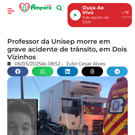
Ouça Ao
Vivo
--°C
carregan
9 de agosto de
2026
Professor da Unisep morre em
grave acidente de trânsito, em Dois
Vizinhos
06/05/2025
às
08:52
•
Julio Cesar Alves