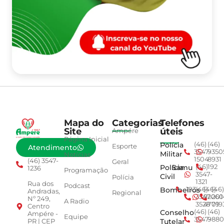
Mapa do
Categorias
Telefones
Site
úteis
Ampére
Página Inicial
Polícia
(46)
(46)
Esporte
Atendimento
3547-
9350
Militar
Notícias
1504
8931
(46) 3547-
Geral
Polícia
Samu
(46)
192
1236
Programação
3547-
Civil
Polícia
1321
Rua dos
Podcast
Bombeiros
193
(46)
(46)
(46)
Andradas,
Regional
3547-
92001
260
Nº 249,
A Radio
3528
4779
019
Centro
Conselho
(46)
(46)
Ampére -
Equipe
3547-
9880
Tutelar
PR | CEP