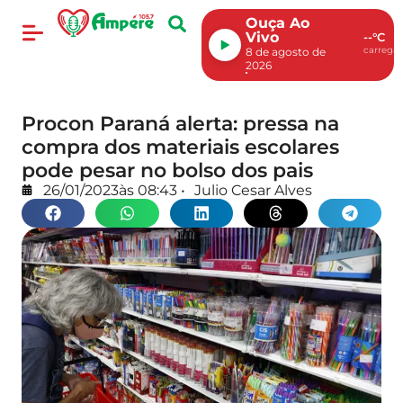
Ouça Ao
Vivo
--°C
carregan
8 de agosto de
2026
Procon Paraná alerta: pressa na
compra dos materiais escolares
pode pesar no bolso dos pais
26/01/2023
às
08:43
•
Julio Cesar Alves