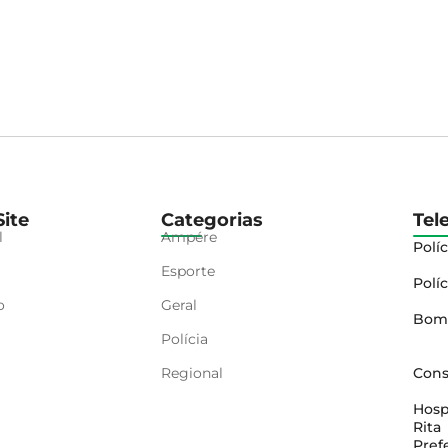
ite
Categorias
Tel
l
Ampére
Políc
Esporte
Políc
o
Geral
Bom
Polícia
Regional
Cons
Hosp
Rita
Pref