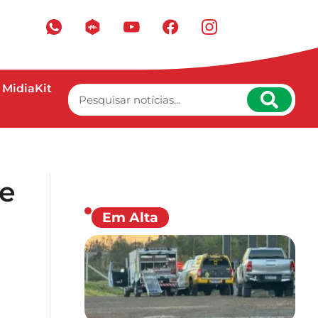
MidiaKit
de
Em Alta