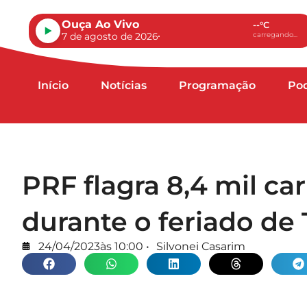
Ouça Ao Vivo
--°C
7 de agosto de 2026
carregando...
Início
Notícias
Programação
Po
PRF flagra 8,4 mil ca
durante o feriado de 
24/04/2023
às
10:00
•
Silvonei Casarim