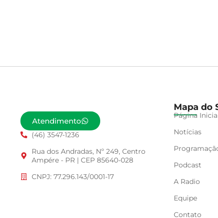
Mapa do S
Página Inicia
Atendimento
Notícias
(46) 3547-1236
Programaçã
Rua dos Andradas, Nº 249, Centro
Ampére - PR | CEP 85640-028
Podcast
CNPJ: 77.296.143/0001-17
A Radio
Equipe
Contato