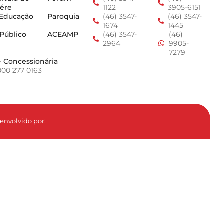
ére
1122
3905-6151
 Educação
Paroquia
(46) 3547-
(46) 3547-
1674
1445
 Público
ACEAMP
(46) 3547-
(46)
2964
9905-
7279
- Concessionária
800 277 0163
envolvido por: