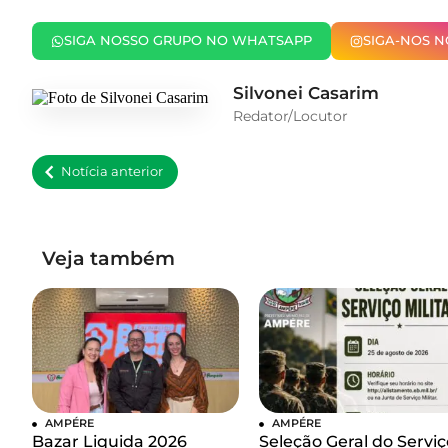
SIGA NOSSO GRUPO NO WHATSAPP
SIGA-NOS 
Silvonei Casarim
Redator/Locutor
Notícia anterior
Veja também
AMPÉRE
AMPÉRE
Bazar Liquida 2026
Seleção Geral do Serviç