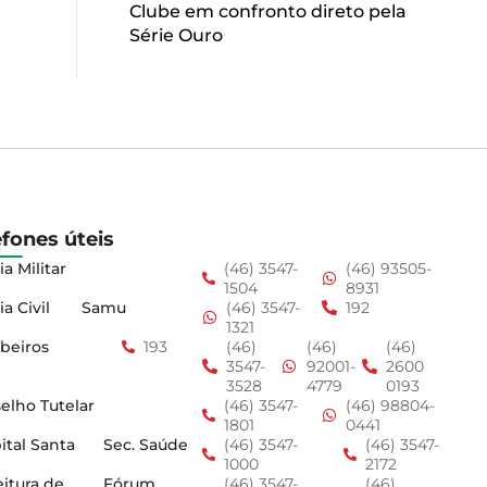
Clube em confronto direto pela
Série Ouro
efones úteis
ia Militar
(46) 3547-
(46) 93505-
1504
8931
ia Civil
Samu
(46) 3547-
192
1321
beiros
193
(46)
(46)
(46)
3547-
92001-
2600
3528
4779
0193
elho Tutelar
(46) 3547-
(46) 98804-
1801
0441
ital Santa
Sec. Saúde
(46) 3547-
(46) 3547-
1000
2172
eitura de
Fórum
(46) 3547-
(46)