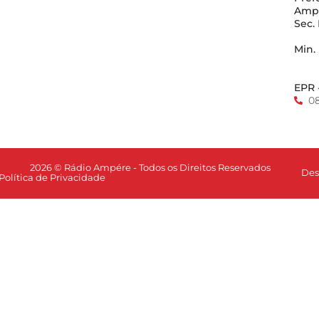
Amp
Sec.
Min.
EPR 
0
2026 © Rádio Ampére - Todos os Direitos Reservados
Des
Política de Privacidade