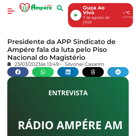
Ouça Ao
Vivo
--°C
carregan
7 de agosto de
2026
Presidente da APP Sindicato de
Ampére fala da luta pelo Piso
Nacional do Magistério
23/03/2023
às
13:49
•
Silvonei Casarim