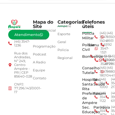
Mapa do
Categorias
Telefones
Site
úteis
Ampére
Página Inicial
Polícia
(46)
(46)
Esporte
Atendimento
3547-
9350
Militar
Notícias
1504
8931
(46) 3547-
Geral
Polícia
Samu
(46)
192
1236
Programação
3547-
Civil
Polícia
1321
Rua dos
Podcast
Bombeiros
193
(46)
(46)
(46)
Andradas,
Regional
3547-
92001
260
Nº 249,
A Radio
3528
4779
019
Centro
Conselho
(46)
(46)
Ampére -
Equipe
3547-
9880
Tutelar
PR | CEP
1801
0441
85640-028
Contato
Hospital
Sec.
(46)
(4
3547-
35
Santa
Saúde
CNPJ:
1000
21
77.296.143/0001-
Rita
17
Prefeitura
Fórum
(46)
(4
3547-
39
de
1122
61
Ampére
Sec.
Paroquia
(46)
(4
3547-
35
Educação
1674
14