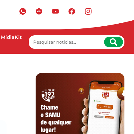
MidiaKit