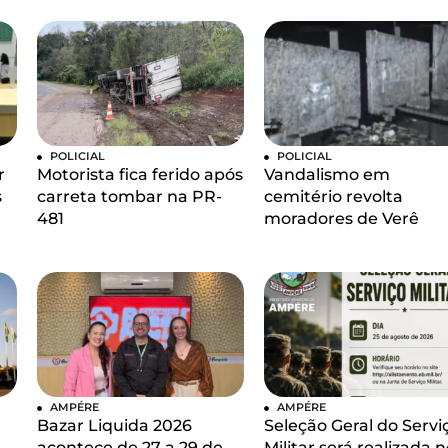
POLICIAL
POLICIAL
r
Motorista fica ferido após
Vandalismo em
s
carreta tombar na PR-
cemitério revolta
481
moradores de Verê
AMPÉRE
AMPÉRE
Bazar Liquida 2026
Seleção Geral do Servi
acontece de 27 a 29 de
Militar será realizada 