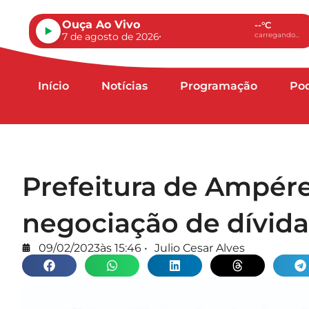
Ouça Ao Vivo
--°C
7 de agosto de 2026
carregando...
Início
Notícias
Programação
Po
Prefeitura de Ampére
negociação de dívida
09/02/2023
às
15:46
•
Julio Cesar Alves