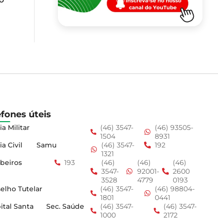
efones úteis
ia Militar
(46) 3547-
(46) 93505-
1504
8931
ia Civil
Samu
(46) 3547-
192
1321
beiros
193
(46)
(46)
(46)
3547-
92001-
2600
3528
4779
0193
elho Tutelar
(46) 3547-
(46) 98804-
1801
0441
ital Santa
Sec. Saúde
(46) 3547-
(46) 3547-
1000
2172