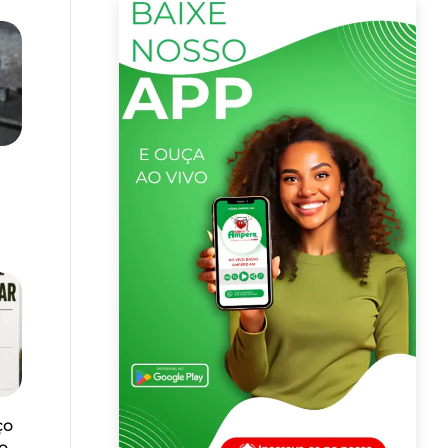
ço
no