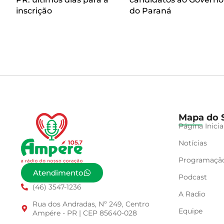
inscrição
do Paraná
Mapa do S
Página Inicia
Notícias
Programaçã
Atendimento
Podcast
(46) 3547-1236
A Radio
Rua dos Andradas, Nº 249, Centro
Equipe
Ampére - PR | CEP 85640-028