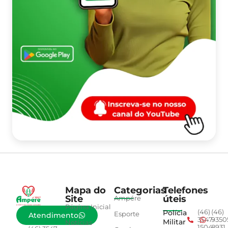
Mapa do
Categorias
Telefones
Site
úteis
Ampére
Página Inicial
Polícia
(46)
(46)
Esporte
Atendimento
3547-
9350
Militar
Notícias
1504
8931