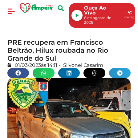
Ouça Ao
Vivo
--°C
carregan
6 de agosto de
2026
PRE recupera em Francisco
Beltrão, Hilux roubada no Rio
Grande do Sul
01/03/2023
às
14:11
•
Silvonei Casarim