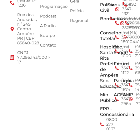
(46) 3547-
Geral
Polícia
Samu
(46)
192
1236
Programação
3547-
Civil
Polícia
1321
Rua dos
Podcast
Bombeiros
193
(46)
(46)
(46)
Andradas,
Regional
3547-
92001
260
Nº 249,
A Radio
3528
4779
019
Centro
Conselho
(46)
(46)
Ampére -
Equipe
3547-
9880
Tutelar
PR | CEP
1801
0441
85640-028
Contato
Hospital
Sec.
(46)
(4
3547-
35
Santa
Saúde
CNPJ:
1000
21
77.296.143/0001-
Rita
17
Prefeitura
Fórum
(46)
(4
3547-
39
de
1122
61
Ampére
Sec.
Paroquia
(46)
(4
3547-
35
Educação
1674
14
Min.
ACEAMP
(46)
(4
3547-
9
Público
2964
7
EPR -
Concessionária
0800
277
0163