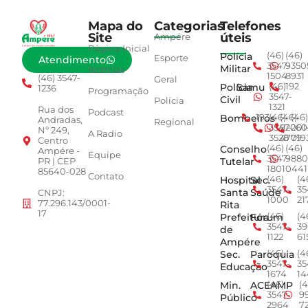
Mapa do
Categorias
Telefones
Site
úteis
Ampére
Página Inicial
Polícia
(46)
(46)
Esporte
Atendimento
3547-
9350
Militar
Notícias
1504
8931
(46) 3547-
Geral
Polícia
Samu
(46)
192
1236
Programação
3547-
Civil
Polícia
1321
Rua dos
Podcast
Bombeiros
193
(46)
(46)
(46)
Andradas,
Regional
3547-
92001
260
Nº 249,
A Radio
3528
4779
019
Centro
Conselho
(46)
(46)
Ampére -
Equipe
3547-
9880
Tutelar
PR | CEP
1801
0441
85640-028
Contato
Hospital
Sec.
(46)
(4
3547-
35
Santa
Saúde
CNPJ:
1000
21
77.296.143/0001-
Rita
17
Prefeitura
Fórum
(46)
(4
3547-
39
de
1122
61
Ampére
Sec.
Paroquia
(46)
(4
3547-
35
Educação
1674
14
Min.
ACEAMP
(46)
(4
3547-
9
Público
2964
7