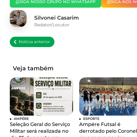
SIGA NOSSO GRUPO NO WHATSAPP
SIGA-NOS 
Silvonei Casarim
Redator/Locutor
Notícia anterior
Veja também
AMPÉRE
ESPORTE
Seleção Geral do Serviço
Ampére Futsal é
Militar será realizada no
derrotado pelo Coronel