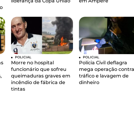
liderança da Copa União
em Ampére
o
POLICIAL
POLICIAL
as
Morre no hospital
Polícia Civil deflagra
funcionário que sofreu
mega operação contra
,
queimaduras graves em
tráfico e lavagem de
incêndio de fábrica de
dinheiro
tintas