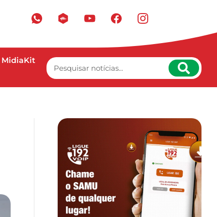
MidiaKit