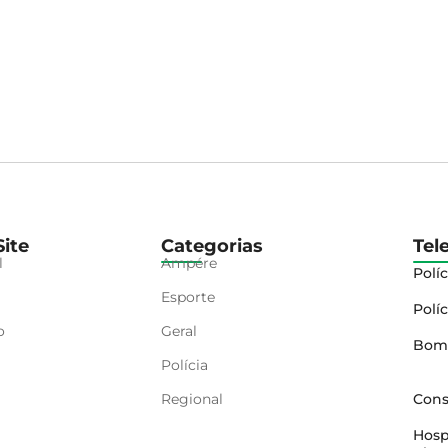
ite
Categorias
Tel
l
Ampére
Políc
Esporte
Políc
o
Geral
Bom
Polícia
Regional
Cons
Hosp