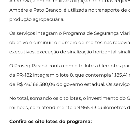
A rodovia, além de realizar a ligação de outras regi
Ampére e Pato Branco, é utilizada no transporte de 
produção agropecuária.
Os serviços integram o Programa de Segurança Viári
objetivo é diminuir o número de mortes nas rodovias
executivos, execução de sinalização horizontal, sinal
O Proseg Paraná conta com oito lotes diferentes par
da PR-182 integram o lote 8, que contempla 1.185,4
de R$ 46.168.580,06 do governo estadual. Os serviç
No total, somando os oito lotes, o investimento do 
milhões, com atendimento a 9.965,43 quilômetros d
Confira os oito lotes do programa: