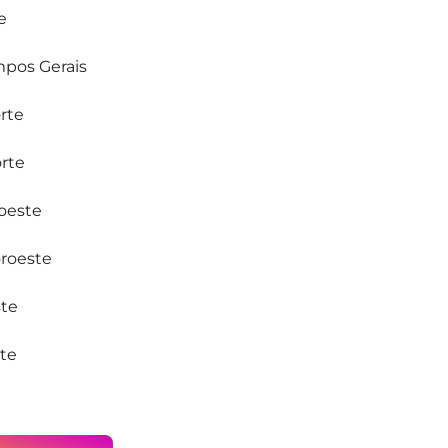
e
mpos Gerais
rte
orte
roeste
oroeste
ste
ste