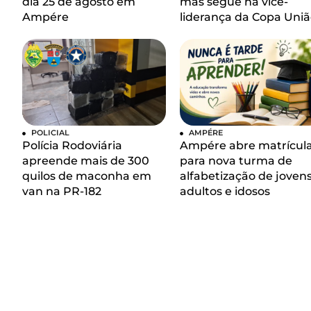
dia 25 de agosto em
mas segue na vice-
Ampére
liderança da Copa Uniã
POLICIAL
AMPÉRE
Polícia Rodoviária
Ampére abre matrícul
apreende mais de 300
para nova turma de
quilos de maconha em
alfabetização de jovens
van na PR-182
adultos e idosos