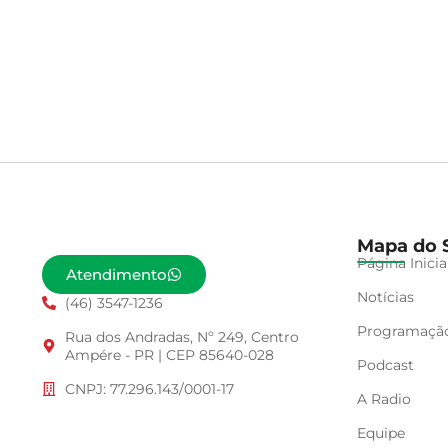
Mapa do S
Página Inicia
Atendimento
Notícias
(46) 3547-1236
Programaçã
Rua dos Andradas, Nº 249, Centro
Ampére - PR | CEP 85640-028
Podcast
CNPJ: 77.296.143/0001-17
A Radio
Equipe