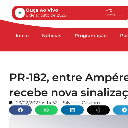
Ouça Ao Vivo
--°C
6 de agosto de 2026
carregando...
Início
Notícias
Programação
Po
PR-182, entre Ampére
recebe nova sinalizaç
23/02/2023
às
14:52
•
Silvonei Casarim