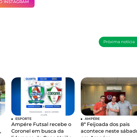
NO INSTAGRAM
Próxima notícia
ESPORTE
AMPÉRE
Ampére Futsal recebe o
8ª Feijoada dos pais
,
Coronel em busca da
acontece neste sábad