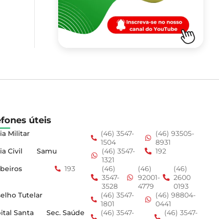
efones úteis
ia Militar
(46) 3547-
(46) 93505-
1504
8931
ia Civil
Samu
(46) 3547-
192
1321
beiros
193
(46)
(46)
(46)
3547-
92001-
2600
3528
4779
0193
elho Tutelar
(46) 3547-
(46) 98804-
1801
0441
ital Santa
Sec. Saúde
(46) 3547-
(46) 3547-