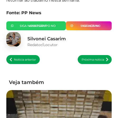
retornar ao trabalho nesta semana.
Fonte: PP News
SIGA NOSSO GRUPO NO WHATSAPP
SIGA-NOS NO INSTAGRAM
Silvonei Casarim
Redator/Locutor
Notícia anterior
Próxima notícia
Veja também