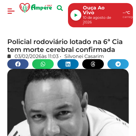
Ouça Ao
Vivo
--°C
carregan
10 de agosto de
2026
Policial rodoviário lotado na 6ª Cia
tem morte cerebral confirmada
03/02/2026
às
11:03
•
Silvonei Casarim