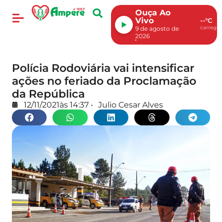
Ouça Ao
Vivo
--°C
carregan
9 de agosto de
2026
Polícia Rodoviária vai intensificar
ações no feriado da Proclamação
da República
12/11/2021
às
14:37
•
Julio Cesar Alves