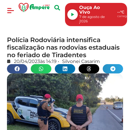
Ouça Ao
Vivo
--°C
carregan
7 de agosto de
2026
Polícia Rodoviária intensifica
fiscalização nas rodovias estaduais
no feriado de Tiradentes
20/04/2023
às
14:19
•
Silvonei Casarim