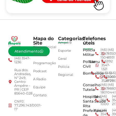
Mapa do
Categorias
Telefones
Site
úteis
Ampére
Página Inicial
Polícia
(46)
(46)
Esporte
Atendimento
3547-
9350
Militar
Notícias
1504
8931
(46) 3547-
Geral
Polícia
Samu
(46)
192
1236
Programação
3547-
Civil
Polícia
1321
Rua dos
Podcast
Bombeiros
193
(46)
(46)
(46)
Andradas,
Regional
3547-
92001
260
Nº 249,
A Radio
3528
4779
019
Centro
Conselho
(46)
(46)
Ampére -
Equipe
3547-
9880
Tutelar
PR | CEP
1801
0441
85640-028
Contato
Hospital
Sec.
(46)
(4
3547-
35
Santa
Saúde
CNPJ:
1000
21
77.296.143/0001-
Rita
17
Prefeitura
Fórum
(46)
(4
3547-
39
de