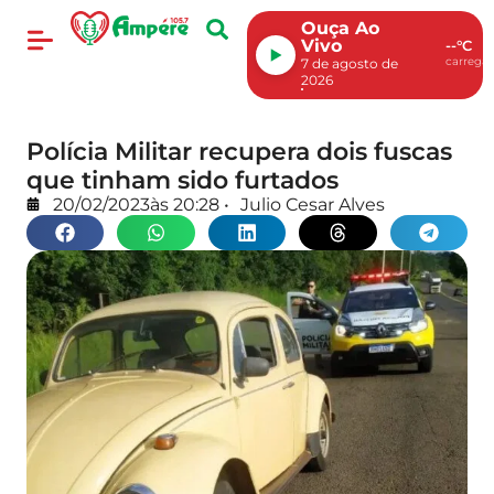
Ouça Ao
Vivo
--°C
carregan
7 de agosto de
2026
Polícia Militar recupera dois fuscas
que tinham sido furtados
20/02/2023
às
20:28
•
Julio Cesar Alves