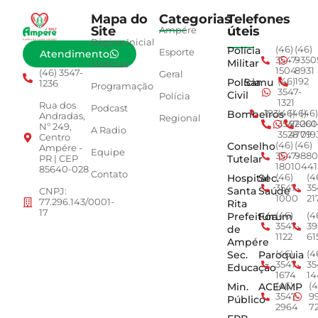
Mapa do
Categorias
Telefones
Site
úteis
Ampére
Página Inicial
Polícia
(46)
(46)
Esporte
Atendimento
3547-
9350
Militar
Notícias
1504
8931
(46) 3547-
Geral
Polícia
Samu
(46)
192
1236
Programação
3547-
Civil
Polícia
1321
Rua dos
Podcast
Bombeiros
193
(46)
(46)
(46)
Andradas,
Regional
3547-
92001
260
Nº 249,
A Radio
3528
4779
019
Centro
Conselho
(46)
(46)
Ampére -
Equipe
3547-
9880
Tutelar
PR | CEP
1801
0441
85640-028
Contato
Hospital
Sec.
(46)
(4
3547-
35
Santa
Saúde
CNPJ:
1000
21
77.296.143/0001-
Rita
17
Prefeitura
Fórum
(46)
(4
3547-
39
de
1122
61
Ampére
Sec.
Paroquia
(46)
(4
3547-
35
Educação
1674
14
Min.
ACEAMP
(46)
(4
3547-
9
Público
2964
7