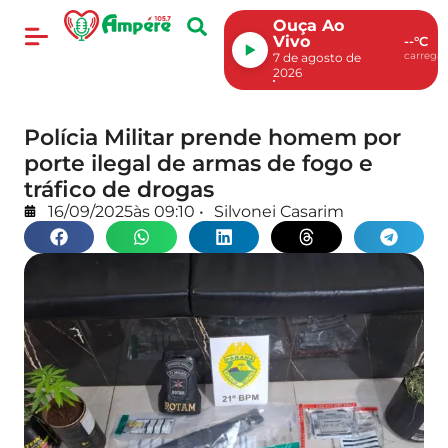
Ouça Ao
Vivo
--°C
carregan
7 de agosto de
2026
Polícia Militar prende homem por
porte ilegal de armas de fogo e
tráfico de drogas
16/09/2025
às
09:10
•
Silvonei Casarim