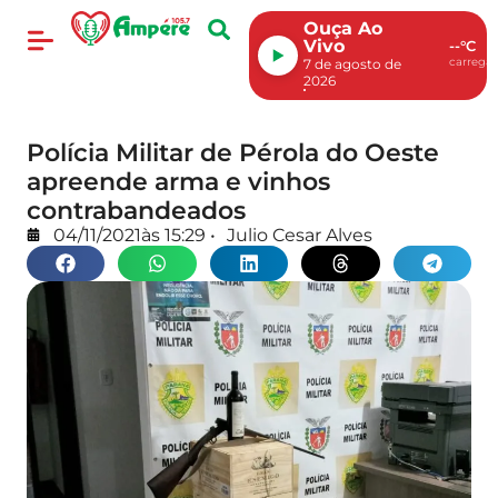
Ouça Ao
Vivo
--°C
carregan
7 de agosto de
2026
Polícia Militar de Pérola do Oeste
apreende arma e vinhos
contrabandeados
04/11/2021
às
15:29
•
Julio Cesar Alves