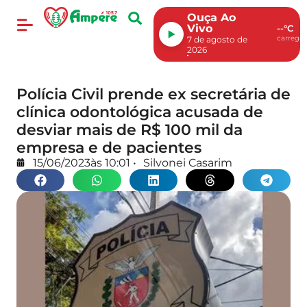
Ouça Ao
Vivo
--°C
carregan
7 de agosto de
2026
Polícia Civil prende ex secretária de
clínica odontológica acusada de
desviar mais de R$ 100 mil da
empresa e de pacientes
15/06/2023
às
10:01
•
Silvonei Casarim