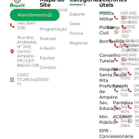
Site
úteis
Ampére
Página Inicial
Polícia
(46)
(46)
Esporte
Atendimento
3547-
9350
Militar
Notícias
1504
8931
(46) 3547-
Geral
Polícia
Samu
(46)
192
1236
Programação
3547-
Civil
Polícia
1321
Rua dos
Podcast
Bombeiros
193
(46)
(46)
(46)
Andradas,
Regional
3547-
92001
260
Nº 249,
A Radio
3528
4779
019
Centro
Conselho
(46)
(46)
Ampére -
Equipe
3547-
9880
Tutelar
PR | CEP
1801
0441
85640-028
Contato
Hospital
Sec.
(46)
(4
3547-
35
Santa
Saúde
CNPJ:
1000
21
77.296.143/0001-
Rita
17
Prefeitura
Fórum
(46)
(4
3547-
39
de
1122
61
Ampére
Sec.
Paroquia
(46)
(4
3547-
35
Educação
1674
14
Min.
ACEAMP
(46)
(4
3547-
9
Público
2964
7
EPR -
Concessionária