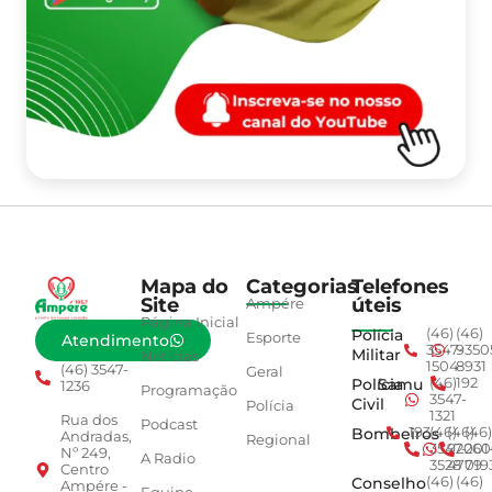
Mapa do
Categorias
Telefones
Site
úteis
Ampére
Página Inicial
Polícia
(46)
(46)
Esporte
Atendimento
3547-
9350
Militar
Notícias
1504
8931
(46) 3547-
Geral
Polícia
Samu
(46)
192
1236
Programação
3547-
Civil
Polícia
1321
Rua dos
Podcast
Bombeiros
193
(46)
(46)
(46)
Andradas,
Regional
3547-
92001
260
Nº 249,
A Radio
3528
4779
019
Centro
Conselho
(46)
(46)
Ampére -