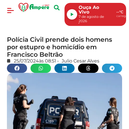
Ouça Ao
Vivo
--°C
carregan
7 de agosto de
2026
Polícia Civil prende dois homens
por estupro e homicídio em
Francisco Beltrão
25/07/2024
às
08:51
•
Julio Cesar Alves