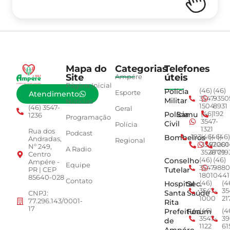
Mapa do
Categorias
Telefones
Site
úteis
Ampére
Página Inicial
Polícia
(46)
(46)
Esporte
Atendimento
3547-
9350
Militar
Notícias
1504
8931
(46) 3547-
Geral
Polícia
Samu
(46)
192
1236
Programação
3547-
Civil
Polícia
1321
Rua dos
Podcast
Bombeiros
193
(46)
(46)
(46)
Andradas,
Regional
3547-
92001
260
Nº 249,
A Radio
3528
4779
019
Centro
Conselho
(46)
(46)
Ampére -
Equipe
3547-
9880
Tutelar
PR | CEP
1801
0441
85640-028
Contato
Hospital
Sec.
(46)
(4
3547-
35
Santa
Saúde
CNPJ:
1000
21
77.296.143/0001-
Rita
17
Prefeitura
Fórum
(46)
(4
3547-
39
de
1122
61