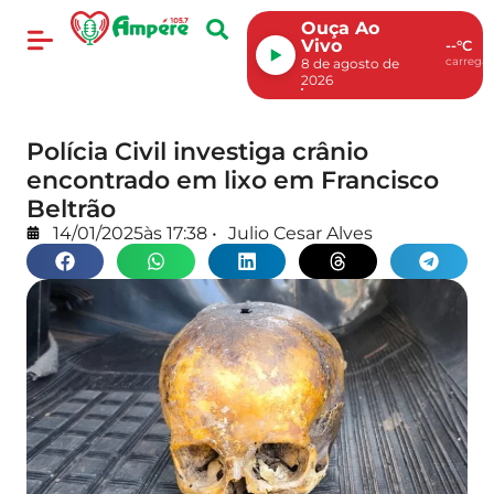
Ouça Ao
Vivo
--°C
carregan
8 de agosto de
2026
Polícia Civil investiga crânio
encontrado em lixo em Francisco
Beltrão
14/01/2025
às
17:38
•
Julio Cesar Alves