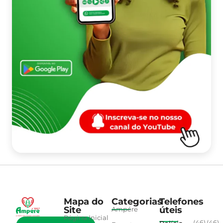
Mapa do
Categorias
Telefones
Site
úteis
Ampére
Página Inicial
(46)
(46)