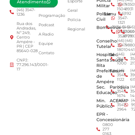
Polícia
Esporte
Atendimento
3547-
9350
Militar
Notícias
1504
8931
(46) 3547-
Geral
Polícia
Samu
(46)
192
1236
Programação
3547-
Civil
Polícia
1321
Rua dos
Podcast
Bombeiros
193
(46)
(46)
(46)
Andradas,
Regional
3547-
92001
260
Nº 249,
A Radio
3528
4779
019
Centro
Conselho
(46)
(46)
Ampére -
Equipe
3547-
9880
Tutelar
PR | CEP
1801
0441
85640-028
Contato
Hospital
Sec.
(46)
(4
3547-
35
Santa
Saúde
CNPJ:
1000
21
77.296.143/0001-
Rita
17
Prefeitura
Fórum
(46)
(4
3547-
39
de
1122
61
Ampére
Sec.
Paroquia
(46)
(4
3547-
35
Educação
1674
14
Min.
ACEAMP
(46)
(4
3547-
9
Público
2964
7
EPR -
Concessionária
0800
277
0163