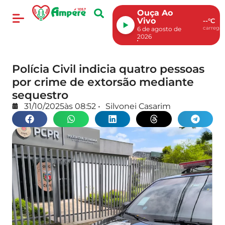
Ouça Ao
Vivo
--°C
carregan
6 de agosto de
2026
Polícia Civil indicia quatro pessoas
por crime de extorsão mediante
sequestro
31/10/2025
às
08:52
•
Silvonei Casarim