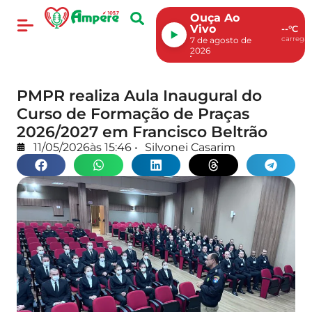
Ouça Ao
Vivo
--°C
carregan
7 de agosto de
2026
PMPR realiza Aula Inaugural do
Curso de Formação de Praças
2026/2027 em Francisco Beltrão
11/05/2026
às
15:46
•
Silvonei Casarim