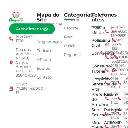
Mapa do
Categorias
Telefones
Site
úteis
Ampére
Página Inicial
Polícia
(46)
(46)
Esporte
Atendimento
3547-
9350
Militar
Notícias
1504
8931
(46) 3547-
Geral
Polícia
Samu
(46)
192
1236
Programação
3547-
Civil
Polícia
1321
Rua dos
Podcast
Bombeiros
193
(46)
(46)
(46)
Andradas,
Regional
3547-
92001
260
Nº 249,
A Radio
3528
4779
019
Centro
Conselho
(46)
(46)
Ampére -
Equipe
3547-
9880
Tutelar
PR | CEP
1801
0441
85640-028
Contato
Hospital
Sec.
(46)
(4
3547-
35
Santa
Saúde
CNPJ:
1000
21
77.296.143/0001-
Rita
17
Prefeitura
Fórum
(46)
(4
3547-
39
de
1122
61
Ampére
Sec.
Paroquia
(46)
(4
3547-
35
Educação
1674
14
Min.
ACEAMP
(46)
(4
3547-
9
Público