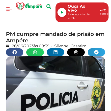
Ouça Ao
Vivo
--°C
carregan
7 de agosto de
2026
PM cumpre mandado de prisão em
Ampére
26/06/2023
às
09:39
•
Silvonei Casarim