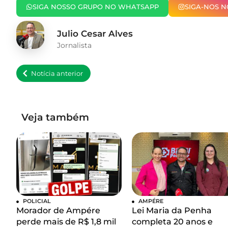
SIGA NOSSO GRUPO NO WHATSAPP
SIGA-NOS 
Julio Cesar Alves
Jornalista
Notícia anterior
Veja também
POLICIAL
AMPÉRE
Morador de Ampére
Lei Maria da Penha
perde mais de R$ 1,8 mil
completa 20 anos e