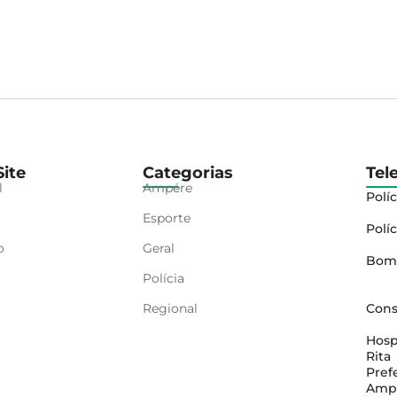
ite
Categorias
Tel
l
Ampére
Políc
Esporte
Políc
o
Geral
Bom
Polícia
Regional
Cons
Hosp
Rita
Pref
Amp