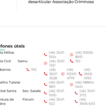
desarticular Associação Criminosa
efones úteis
ia Militar
(46) 3547-
(46) 93505-
1504
8931
ia Civil
Samu
(46) 3547-
192
1321
beiros
193
(46)
(46)
(46)
3547-
92001-
2600
3528
4779
0193
elho Tutelar
(46) 3547-
(46) 98804-
1801
0441
ital Santa
Sec. Saúde
(46) 3547-
(46) 3547-
1000
2172
eitura de
Fórum
(46) 3547-
(46)
ére
1122
3905-6151