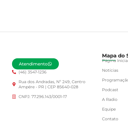
Mapa do S
Página Inicia
Atendimento
Notícias
(46) 3547-1236
Programaçã
Rua dos Andradas, Nº 249, Centro
Ampére - PR | CEP 85640-028
Podcast
CNPJ: 77.296.143/0001-17
A Radio
Equipe
Contato