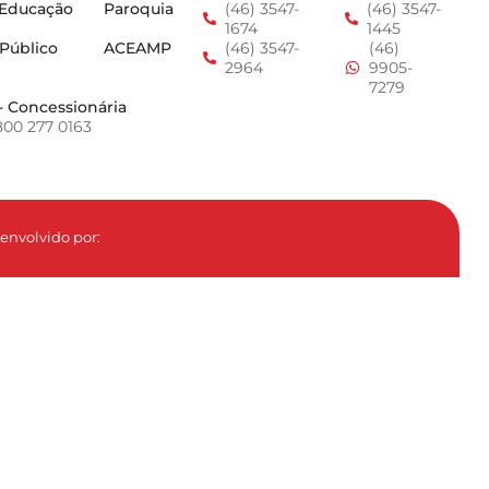
 Educação
Paroquia
(46) 3547-
(46) 3547-
1674
1445
 Público
ACEAMP
(46) 3547-
(46)
2964
9905-
7279
- Concessionária
800 277 0163
envolvido por: