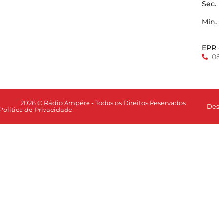
Sec.
Min.
EPR 
0
2026 © Rádio Ampére - Todos os Direitos Reservados
Des
Política de Privacidade