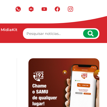
MidiaKit