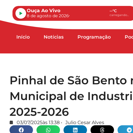
Ouça Ao Vivo
--°C
8 de agosto de 2026
carregando...
Início
Notícias
Programação
Po
Pinhal de São Bento
Municipal de Industri
2025-2026
03/07/2025
às
13:38
•
Julio Cesar Alves